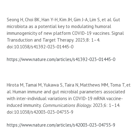
Seong H, Choi BK, Han Y-H, Kim JH, Gim J-A, Lim S, et al. Gut
microbiota as a potential key to modulating humoral
immunogenicity of new platform COVID-19 vaccines. Signal
Transduction and Target Therapy. 2023;8: 1–4.
doi:10.1038/s41392-023-01445-0
https://www.nature.com/articles/s41392-023-01445-0
Hirota M, Tamai M, Yukawa S, Taira N, Matthews MM, Toma T, et
al. Human immune and gut microbial parameters associated
with inter-individual variations in COVID-19 mRNA vaccine-
induced immunity.
Communications Biology
. 2023;6: 1–14.
doi:10.1038/s42003-023-04755-9
https://www.nature.com/articles/s42003-023-04755-9