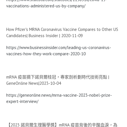
vaccinations-administered-us-by-company/
How Pfizer's MRNA Coronavirus Vaccine Compares to Other US
Candidates| Business Insider | 2020-11-09
https://www.businessinsider.com/leading-us-coronavirus-
vaccines-how-they-work-compare-2020-10
mRNA 疫苗摘下諾貝爾桂冠，專家剖析劃時代技術亮點 |
GeneOnline News|2023-10-04
https://geneonline.news/mrna-vaccine-2023-nobel-prize-
expert-interview/
【2023 諾貝爾生理醫學獎】mRNA 疫苗背後的辛酸血淚，為