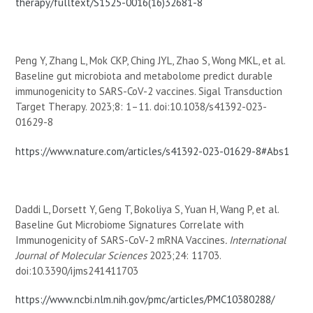
therapy/fulltext/S1525-0016(16)32681-8
Peng Y, Zhang L, Mok CKP, Ching JYL, Zhao S, Wong MKL, et al.
Baseline gut microbiota and metabolome predict durable
immunogenicity to SARS-CoV-2 vaccines. Sigal Transduction
Target Therapy. 2023;8: 1–11. doi:10.1038/s41392-023-
01629-8
https://www.nature.com/articles/s41392-023-01629-8#Abs1
Daddi L, Dorsett Y, Geng T, Bokoliya S, Yuan H, Wang P, et al.
Baseline Gut Microbiome Signatures Correlate with
Immunogenicity of SARS-CoV-2 mRNA Vaccines
. International
Journal of Molecular Sciences
2023;24: 11703.
doi:10.3390/ijms241411703
https://www.ncbi.nlm.nih.gov/pmc/articles/PMC10380288/