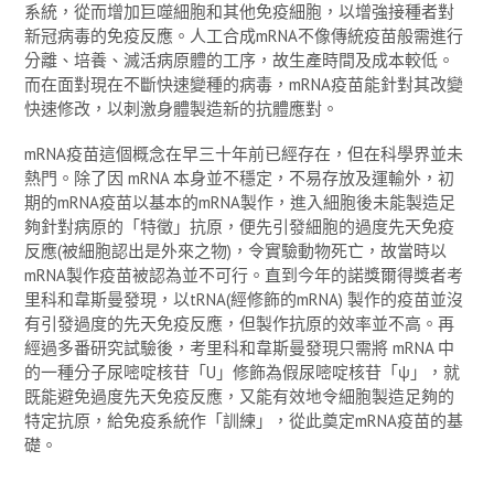
系統，從而增加巨噬細胞和其他免疫細胞，以增強接種者對
新冠病毒的免疫反應。人工合成mRNA不像傳統疫苗般需進行
分離、培養、滅活病原體的工序，故生產時間及成本較低。
而在面對現在不斷快速變種的病毒，mRNA疫苗能針對其改變
快速修改，以刺激身體製造新的抗體應對。
mRNA疫苗這個概念在早三十年前已經存在，但在科學界並未
熱門。除了因 mRNA 本身並不穩定，不易存放及運輸外，初
期的mRNA疫苗以基本的mRNA製作，進入細胞後未能製造足
夠針對病原的「特徵」抗原，便先引發細胞的過度先天免疫
反應(被細胞認出是外來之物)，令實驗動物死亡，故當時以
mRNA製作疫苗被認為並不可行。直到今年的諾獎爾得獎者考
里科和韋斯曼發現，以tRNA(經修飾的mRNA) 製作的疫苗並沒
有引發過度的先天免疫反應，但製作抗原的效率並不高。再
經過多番研究試驗後，考里科和韋斯曼發現只需將 mRNA 中
的一種分子尿嘧啶核苷「U」修飾為假尿嘧啶核苷「ψ」，就
既能避免過度先天免疫反應，又能有效地令細胞製造足夠的
特定抗原，給免疫系統作「訓練」，從此奠定mRNA疫苗的基
礎。