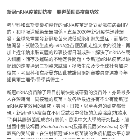
新冠
mRNA
疫苗助抗疫
腸道菌助長疫苗功效
考里科和韋斯曼最初製作的mRNA疫苗是針對愛滋病病毒HIV
的，和呼吸道感染全無關係。直至2020年新冠疫情迅速爆
發，全球急需開發新冠疫苗來減低感染和避免重症。而能快
速開發、試驗及生產的mRNA疫苗便因此走進大家的視線。再
加上近年納米脂質體的包裹技術日漸成熟，解決了mRNA在載
入細胞、儲存及運輸的不穩定性問題，令新冠mRNA疫苗以破
紀錄的速度通過三期臨床試驗，拯救生命及令全球社會加速
復常。考里科和韋斯曼亦因此被諾貝爾評審委員會選為今年
諾貝爾生理學/醫學獎得主。
新冠mRNA疫苗除了是目前最快完成研發的疫苗外，亦是最多
人在短時間一同接種的疫苗，故各地最近亦有不少有關新冠
mRNA疫苗效用的研究。美國、日韓，以至香港的研究都發
現，新冠mRNA疫苗在不同受試者中發揮的免疫強度(抗體水
平)與其腸道菌組成亦有關係。香港中文大學的研究指出，腸
道菌中雙歧桿菌(
Bifidobacterium
)及羅斯氏菌(
Roseburia
) 水平
較高的受試者，在注射新冠mRNA疫苗後的免疫抗體水平亦較