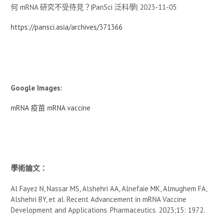
何 mRNA 研究不受待見？|PanSci 泛科學| 2023-11-05
https://pansci.asia/archives/371366
Google Images:
mRNA 疫苗
mRNA vaccine
學術論文：
Al Fayez N, Nassar MS, Alshehri AA, Alnefaie MK, Almughem FA,
Alshehri BY, et al. Recent Advancement in mRNA Vaccine
Development and Applications. Pharmaceutics. 2023;15: 1972.