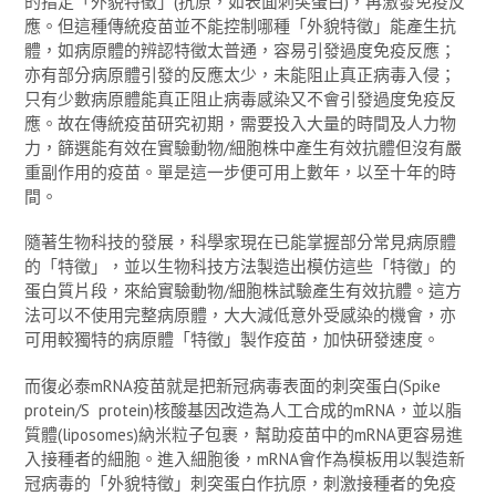
的指定「外貌特徵」(抗原，如表面刺突蛋白)，再激發免疫反
應。但這種傳統疫苗並不能控制哪種「外貌特徵」能產生抗
體，如病原體的辨認特徵太普通，容易引發過度免疫反應；
亦有部分病原體引發的反應太少，未能阻止真正病毒入侵；
只有少數病原體能真正阻止病毒感染又不會引發過度免疫反
應。故在傳統疫苗研究初期，需要投入大量的時間及人力物
力，篩選能有效在實驗動物/細胞株中產生有效抗體但沒有嚴
重副作用的疫苗。單是這一步便可用上數年，以至十年的時
間。
隨著生物科技的發展，科學家現在已能掌握部分常見病原體
的「特徵」，並以生物科技方法製造出模仿這些「特徵」的
蛋白質片段，來給實驗動物/細胞株試驗產生有效抗體。這方
法可以不使用完整病原體，大大減低意外受感染的機會，亦
可用較獨特的病原體「特徵」製作疫苗，加快研發速度。
而復必泰mRNA疫苗就是把新冠病毒表面的刺突蛋白(Spike
protein/S protein)核酸基因改造為人工合成的mRNA，並以脂
質體(liposomes)納米粒子包裹，幫助疫苗中的mRNA更容易進
入接種者的細胞。進入細胞後，mRNA會作為模板用以製造新
冠病毒的「外貌特徵」刺突蛋白作抗原，刺激接種者的免疫