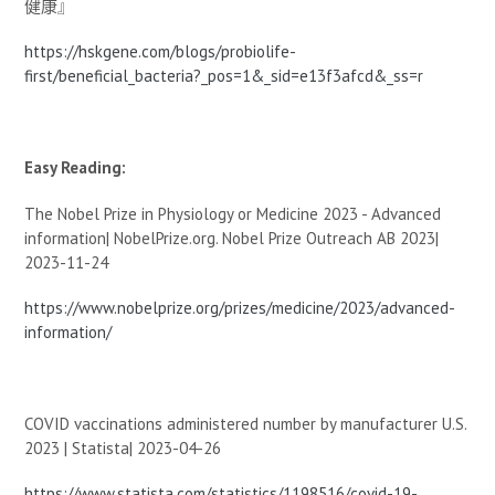
健康』
https://hskgene.com/blogs/probiolife-
first/beneficial_bacteria?_pos=1&_sid=e13f3afcd&_ss=r
Easy Reading:
The Nobel Prize in Physiology or Medicine 2023 - Advanced
information| NobelPrize.org. Nobel Prize Outreach AB 2023|
2023-11-24
https://www.nobelprize.org/prizes/medicine/2023/advanced-
information/
COVID vaccinations administered number by manufacturer U.S.
2023 | Statista| 2023-04-26
https://www.statista.com/statistics/1198516/covid-19-