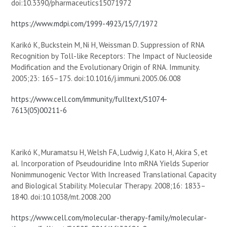
doi:10.3390/pharmaceutics15071972
https://www.mdpi.com/1999-4923/15/7/1972
Karikó K, Buckstein M, Ni H, Weissman D. Suppression of RNA
Recognition by Toll-like Receptors: The Impact of Nucleoside
Modification and the Evolutionary Origin of RNA. Immunity.
2005;23: 165–175. doi:10.1016/j.immuni.2005.06.008
https://www.cell.com/immunity/fulltext/S1074-
7613(05)00211-6
Karikó K, Muramatsu H, Welsh FA, Ludwig J, Kato H, Akira S, et
al. Incorporation of Pseudouridine Into mRNA Yields Superior
Nonimmunogenic Vector With Increased Translational Capacity
and Biological Stability. Molecular Therapy. 2008;16: 1833–
1840. doi:10.1038/mt.2008.200
https://www.cell.com/molecular-therapy-family/molecular-