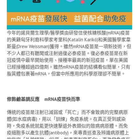
今年的諾貝爾生理學/醫學獎由研發信使核糖核酸(mRNA)疫苗
的美籍匈牙利裔科學家考里科(Katalin Karikó)和美國醫學家韋
斯曼(Drew Weissman)獲得。雖然mRNA疫苗是一項新技術，但
不少人都已有聽聞或注射過復必泰疫苗。復必泰疫苗是在新
冠疫情中最早開始使用、接種率最高的新冠疫苗，單在美國
已經接種超過四億劑。雖然mRNA疫苗的結構看似簡單，只有
脂質體包裹著mRNA，但當中所應用的科學原理卻不簡單。
修飾鹼基調反應
mRNA
疫苗快而準
傳統的疫苗是注射已減弱或「死亡」而不會致病的完整病原
體(如水痘病毒)，用以「訓練」免疫系統。在真正受到感染
時，免疫系統就能更快速擊退外表類似的致病病原體。而免
疫細胞多以產生抗體(antibody)，來專責巡查及辨識病原體上