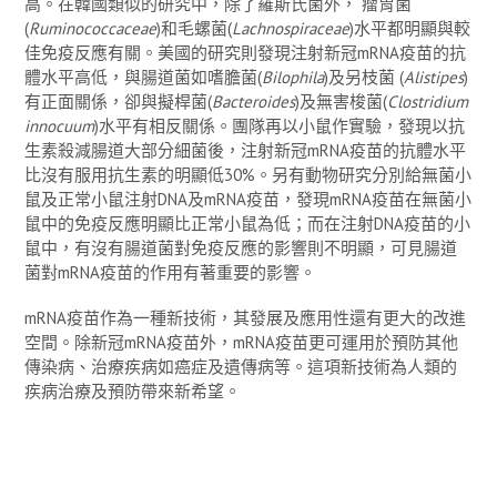
高。在韓國類似的研究中，除了羅斯氏菌外， 瘤胃菌
(
Ruminococcaceae
)和毛螺菌(
Lachnospiraceae
)水平都明顯與較
佳免疫反應有關。美國的研究則發現注射新冠mRNA疫苗的抗
體水平高低，與腸道菌如嗜膽菌(
Bilophila
)及另枝菌 (
Alistipes
)
有正面關係，卻與擬桿菌(
Bacteroides
)及無害梭菌(
Clostridium
innocuum
)水平有相反關係。團隊再以小鼠作實驗，發現以抗
生素殺減腸道大部分細菌後，注射新冠mRNA疫苗的抗體水平
比沒有服用抗生素的明顯低30%。另有動物研究分別給無菌小
鼠及正常小鼠注射DNA及mRNA疫苗，發現mRNA疫苗在無菌小
鼠中的免疫反應明顯比正常小鼠為低；而在注射DNA疫苗的小
鼠中，有沒有腸道菌對免疫反應的影響則不明顯，可見腸道
菌對mRNA疫苗的作用有著重要的影響。
mRNA疫苗作為一種新技術，其發展及應用性還有更大的改進
空間。除新冠mRNA疫苗外，mRNA疫苗更可運用於預防其他
傳染病、治療疾病如癌症及遺傳病等。這項新技術為人類的
疾病治療及預防帶來新希望。