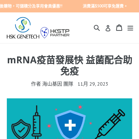
跳
後購物，可儲積分及享用會員優惠!! 消費滿$500可享免運費。 <重
至
內
容
搜尋
購買車
購買車
展
登入
mRNA疫苗發展快 益菌配合助
免疫
作者 海山基因 團隊
11月 29, 2023