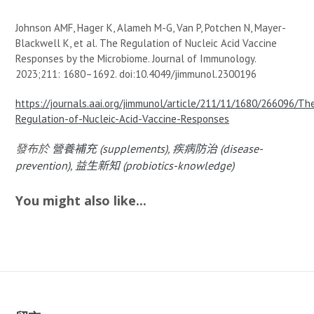
Johnson AMF, Hager K, Alameh M-G, Van P, Potchen N, Mayer-
Blackwell K, et al. The Regulation of Nucleic Acid Vaccine
Responses by the Microbiome. Journal of Immunology.
2023;211: 1680–1692. doi:10.4049/jimmunol.2300196
https://journals.aai.org/jimmunol/article/211/11/1680/266096/Th
Regulation-of-Nucleic-Acid-Vaccine-Responses
發布於
營養補充 (supplements)
,
疾病防治 (disease-
prevention)
,
益生新知 (probiotics-knowledge)
You might also like...