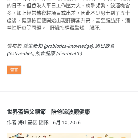
的日子。但香港人平日工作壓力大、應酬頻繁、飲酒機會
多，加上經常熬夜趕項目或出差，因此不少男士到了五十
歲後，健康檢查便開始出現肝酵素升高，甚至脂肪肝、酒
精性肝炎等問題。 肝臟指標藏警號 腸肝...
發布於
益生新知 (probiotics-knowledge)
,
節日飲食
(festive-diet)
,
飲食健康 (diet-health)
留言
世界盃遇父親節 陪爸睇波顧健康
作者 海山基因 團隊
6月 10, 2026