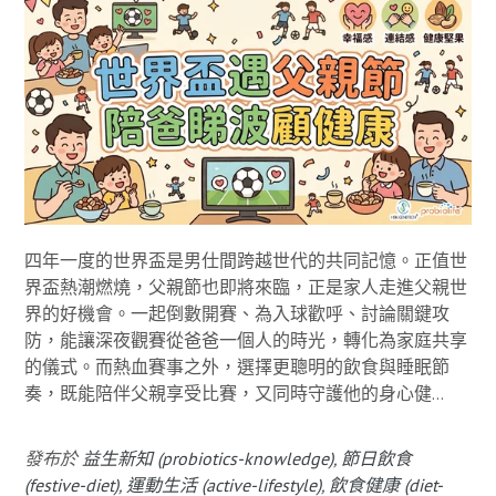
四年一度的世界盃是男仕間跨越世代的共同記憶。正值世
界盃熱潮燃燒，父親節也即將來臨，正是家人走進父親世
界的好機會。一起倒數開賽、為入球歡呼、討論關鍵攻
防，能讓深夜觀賽從爸爸一個人的時光，轉化為家庭共享
的儀式。而熱血賽事之外，選擇更聰明的飲食與睡眠節
奏，既能陪伴父親享受比賽，又同時守護他的身心健...
發布於
益生新知 (probiotics-knowledge)
,
節日飲食
(festive-diet)
,
運動生活 (active-lifestyle)
,
飲食健康 (diet-