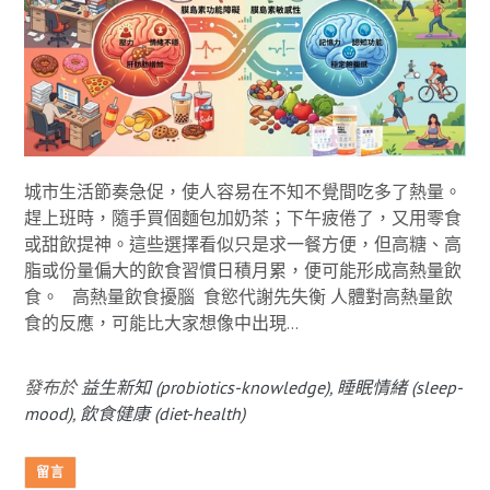
城市生活節奏急促，使人容易在不知不覺間吃多了熱量。
趕上班時，隨手買個麵包加奶茶；下午疲倦了，又用零食
或甜飲提神。這些選擇看似只是求一餐方便，但高糖、高
脂或份量偏大的飲食習慣日積月累，便可能形成高熱量飲
食。 高熱量飲食擾腦 食慾代謝先失衡 人體對高熱量飲
食的反應，可能比大家想像中出現...
發布於
益生新知 (probiotics-knowledge)
,
睡眠情緒 (sleep-
mood)
,
飲食健康 (diet-health)
留言