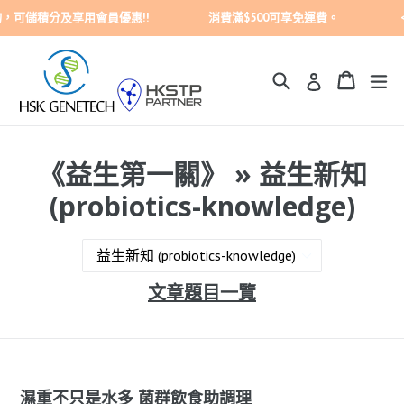
跳
儲積分及享用會員優惠!! 消費滿$500可享免運費。 <重要訊息> 我
至
內
容
搜尋
購買車
購買車
展
登入
《益生第一關》
» 益生新知
(probiotics-knowledge)
文章題目一覽
濕重不只是水多 菌群飲食助調理