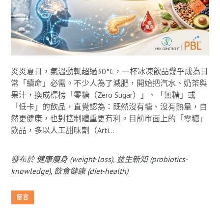
炎炎夏日，氣溫動輒超過30°C，一杯冰凍飲品幾乎成為日
常「續命」必需。不少人為了減肥，開始把汽水、奶茶與
果汁，換成標榜「零糖（Zero Sugar）」、「無糖」或
「低卡」的飲品，直覺認為：既然沒有糖、沒有熱量，自
然更健康，也對控制體重更有利。目前市面上的「零糖」
飲品，多以人工甜味劑（Arti...
發布於
健康瘦身 (weight-loss)
,
益生新知 (probiotics-
knowledge)
,
飲食健康 (diet-health)
留言