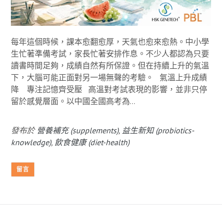
每年這個時候，課本愈翻愈厚，天氣也愈來愈熱。中小學
生忙著準備考試，家長忙著安排作息。不少人都認為只要
讀書時間足夠，成績自然有所保證。但在持續上升的氣溫
下，大腦可能正面對另一場無聲的考驗。 氣溫上升成績
降 專注記憶齊受壓 高溫對考試表現的影響，並非只停
留於感覺層面。以中國全國高考為...
發布於
營養補充 (supplements)
,
益生新知 (probiotics-
knowledge)
,
飲食健康 (diet-health)
留言