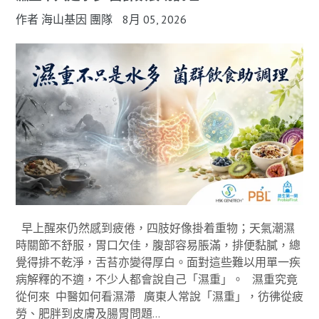
作者 海山基因 團隊
8月 05, 2026
早上醒來仍然感到疲倦，四肢好像掛着重物；天氣潮濕
時關節不舒服，胃口欠佳，腹部容易脹滿，排便黏膩，總
覺得排不乾淨，舌苔亦變得厚白。面對這些難以用單一疾
病解釋的不適，不少人都會說自己「濕重」。 濕重究竟
從何來 中醫如何看濕滯 廣東人常說「濕重」，彷彿從疲
勞、肥胖到皮膚及腸胃問題...