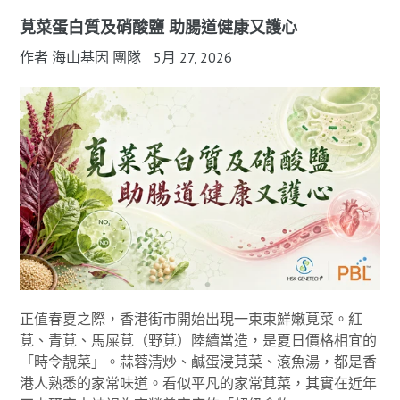
莧菜蛋白質及硝酸鹽 助腸道健康又護心
作者 海山基因 團隊
5月 27, 2026
正值春夏之際，香港街市開始出現一束束鮮嫩莧菜。紅
莧、青莧、馬屎莧（野莧）陸續當造，是夏日價格相宜的
「時令靚菜」。蒜蓉清炒、鹹蛋浸莧菜、滾魚湯，都是香
港人熟悉的家常味道。看似平凡的家常莧菜，其實在近年