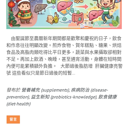
由聖誕節至農曆新年期間都是歡聚和慶祝的日子，飲食
和作息往往明顯改變。煎炸食物、賀年糕點、糖果、烘焙
食品及高脂肉類吃得比平日更多，蔬菜與水果攝取卻相對
不足。再加上飲酒、晚睡，甚至通宵活動，身體在短時間
內便可能累積額外負擔。 大節過後脂肪增 肝臟健康亮警
號 這些看似只是節日過後的短暫...
發布於
營養補充 (supplements)
,
疾病防治 (disease-
prevention)
,
益生新知 (probiotics-knowledge)
,
飲食健康
(diet-health)
留言