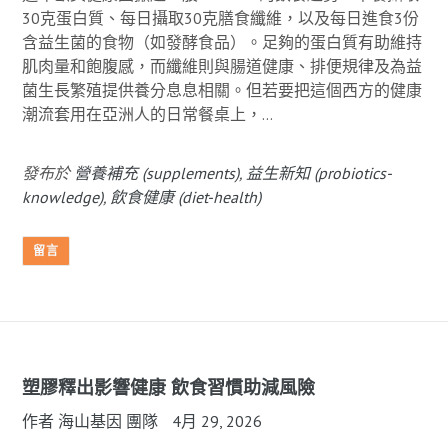
30克蛋白質、每日攝取30克膳食纖維，以及每日進食3份
含益生菌的食物（如發酵食品）。足夠的蛋白質有助維持
肌肉量和飽腹感，而纖維則與腸道健康、排便規律及為益
菌生長繁殖提供養分息息相關。但若要把這個西方的健康
潮流套用在亞洲人的日常餐桌上，...
發布於
營養補充 (supplements)
,
益生新知 (probiotics-
knowledge)
,
飲食健康 (diet-health)
留言
塑膠釋出影響健康 飲食習慣助減風險
作者 海山基因 團隊
4月 29, 2026