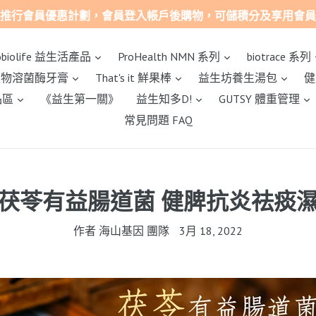
會員優惠計劃，會員登入帳戶後購物，可儲積分及享用會員優惠
展開
展開
obiolife 益生活產品
ProHealth NMN 系列
biotrace 系列
展開
展開
展開
然生物溶菌酶牙膏
That's it 鮮果棒
益生坊養生湯包
健
展開
展開
品區
《益生第一關》
益生知多D!
GUTSY 體重管理
常見問題 FAQ
茯苓有益腸道菌 健脾抗炎祛痰
作者 海山基因 團隊
3月 18, 2022