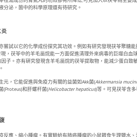
液分泌，箇中的科學原理還有待研究。
抗炎
試以它的化學成份探究其功效。例如有研究發現茯苓聚糖能抑制與干擾
硏究發現，茯苓中的羊毛甾烷能一方面促進清理外來病毒的巨噬白血
-4細胞因子。亦有硏究發現含羊毛甾烷的茯苓提取物，能減少蛋白
。
生元，它能促進與免疫力有關的益菌如
Akk
菌
(
Akkermansia mucini
roteus)和肝螺杆菌(
Helicobacter hepaticus
)等。可見茯苓含
復
疫反應、縮小腫瘤。有實驗給有肺癌腫瘤的小鼠餵食生理鹽水、