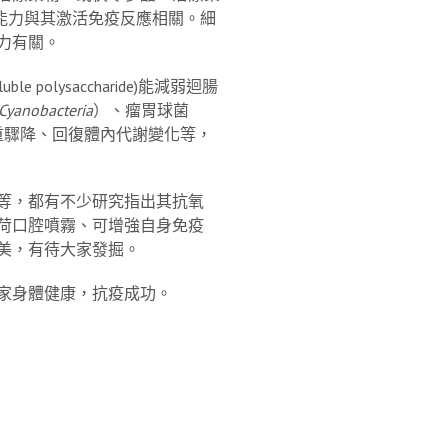
瘤能力與其激活免疫反應相關。細
力有關。
lysaccharide)能減弱迴腸
Cyanobacteria
）、瘤胃球菌
重驟降、回復體內代謝變化等，
等，都有不少研究指出其抗氧
荷口腔噴霧、可增強自身免疫
美，有待大家發掘。
家身體健康，抗疫成功。