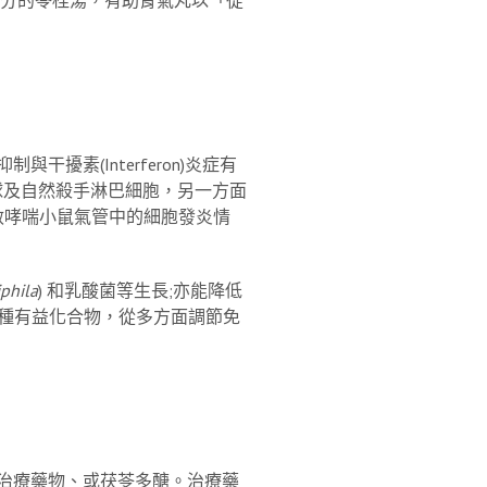
素(Interferon)炎症有
球及自然殺手淋巴細胞，另一方面
致敏哮喘小鼠氣管中的細胞發炎情
phila
) 和乳酸菌等生長;亦能降低
多種有益化合物，從多方面調節免
治療藥物、或茯苓多醣。治療藥