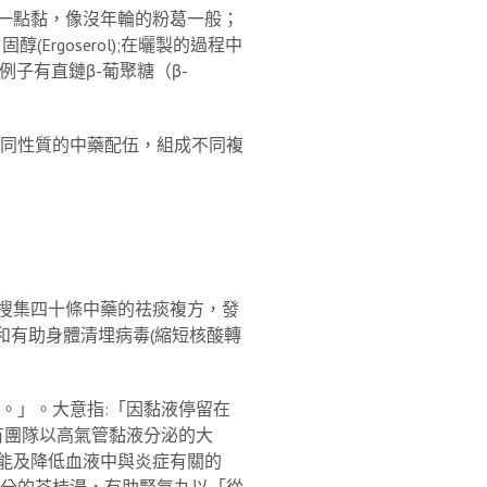
一點黏，像沒年輪的粉葛一般；
goserol);在曬製的過程中
，例子有直鏈β-葡聚糖（β-
不同性質的中藥配伍，組成不同複
搜集四十條中藥的祛痰複方，發
和有助身體清埋病毒(縮短核酸轉
。」。大意指:「因黏液停留在
有團隊以高氣管黏液分泌的大
能及降低血液中與炎症有關的
要成分的苓桂湯，有助腎氣丸以「從