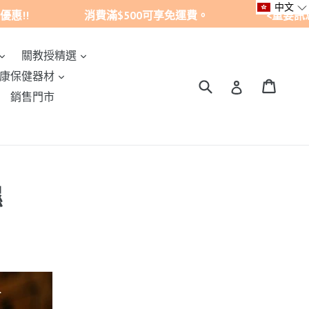
中文
!! 消費滿$500可享免運費。 <重要訊息> 我們絕不
展開
展開
關教授精選
展開
康保健器材
搜尋
購買
購買
登入
展開
銷售門市
濕