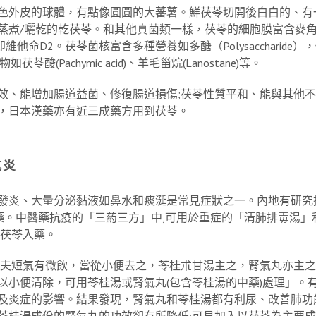
色外皮的球體，有點像圓圓的大蕃薯。鮮茯苓切開後白白的、有
/曬乾的乾茯苓。和其他真菌類一樣，茯苓的細胞膜富含麥角固醇(Er
他命D2。茯苓菌核富含多種營養如多醣（Polysaccharide）
化合物如茯苓酸(Pachymic acid)、羊毛甾烷(Lanostane)等。
效、能增加腸道益菌、修復腸道損傷;茯苓性質平和、能與其他
，日本漢藥亦有近三成藥方用到茯苓。
抗炎
發炎、大量分泌黏液如鼻水和痰涎是常見症狀之一。內地有研究
入藥。中醫藥抗疫的「三葯三方」中,可用於重症的「清肺排毒湯」
以茯苓入藥。
「夫短氣有微飲，當從小便去之，苓桂朮甘湯主之，腎氣丸亦主之
以小便清除，可用苓桂湯或腎氣丸(包含苓桂湯的中藥)處理」。
及炎症的影響。結果發現，腎氣丸和苓桂湯都有利尿、改善肺功
而沒有苓桂湯成份的腎氣丸的功效卻有所降低;可見加入以茯苓為主