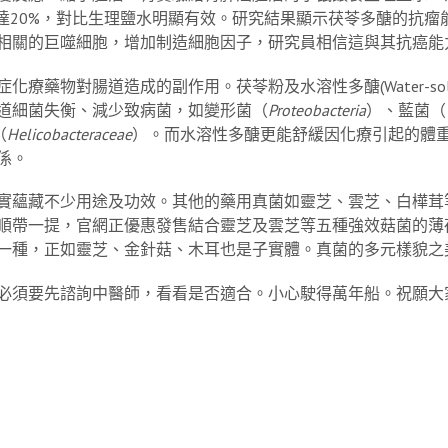
也達20%，對比生理鹽水明顯有效。研究結果顯示茯苓多醣的抗
相關的巨噬細胞，增加制造細胞因子，研究員相信這與其抗癌能
物對腸道造成的副作用。茯苓粉及水溶性多醣(Water-soluble po
道細菌失衡、減少致病菌，如變形菌（
Proteobacteria
）、藍菌（
（
Helicobacteraceae
）。而水溶性多醣更能舒緩因化療引起的體
係。
實蘊藏不少用途及功效。其他的藥用真菌如靈芝、雲芝、白樺茸
順帶一提，官網正優惠發售結合靈芝及雲芝等五種強效菇菌的薄
一種，正如靈芝、金針菇、木耳也是子實體。真菌的多元樣貌之
必須要先諮詢中醫師，看看是否適合。小心駛得萬年船。祝願大