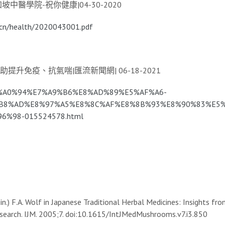
中醫學院-祝你健康|04-30-2020
/cn/health/2020043001.pdf
升免疫、抗氣喘|匯流新聞網| 06-18-2021
/%E7%A0%94%E7%A9%B6%E8%AD%89%E5%AF%A6-
B8%AD%E8%97%A5%E8%8C%AF%E8%8B%93%E8%90%83%E5%
%98-015524578.html
n.) F.A. Wolf in Japanese Traditional Herbal Medicines: Insights f
search. IJM. 2005;7. doi:10.1615/IntJMedMushrooms.v7.i3.850