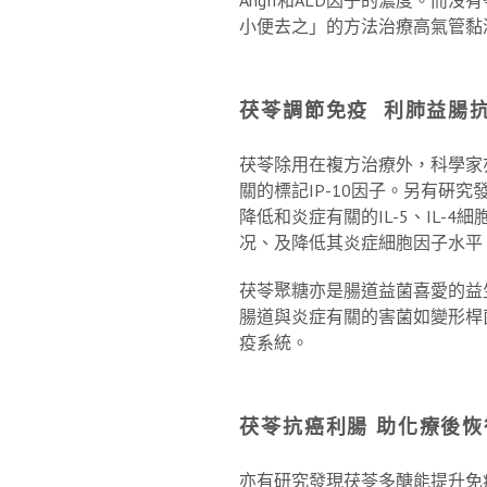
小便去之」的方法治療高氣管黏
茯苓調節免疫
利肺益腸
茯苓除用在複方治療外，科學家亦嘗
關的標記IP-10因子。另有
降低和炎症有關的IL-5、IL
况、及降低其炎症細胞因子水平
茯苓聚糖亦是腸道益菌喜愛的益
腸道與炎症有關的害菌如變形桿菌(P
疫系統。
茯苓抗癌利腸
助化療後恢
亦有研究發現茯苓多醣能提升免