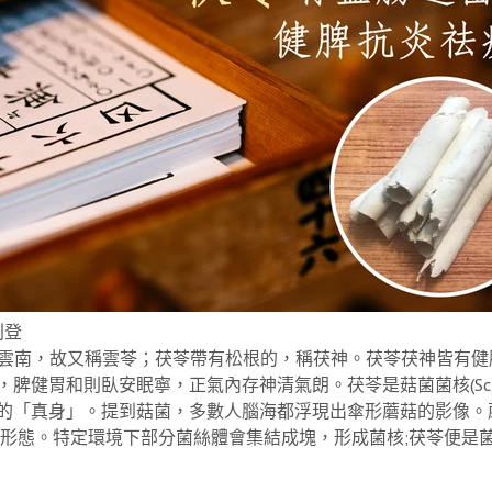
刊登
雲南，故又稱雲苓；茯苓帶有松根的，稱茯神。茯苓茯神皆有健
健胃和則臥安眠寧，正氣內存神清氣朗。茯苓是菇菌菌核(Sclero
的「真身」。提到菇菌，多數人腦海都浮現出傘形蘑菇的影像。
一種形態。特定環境下部分菌絲體會集結成塊，形成菌核;茯苓便是