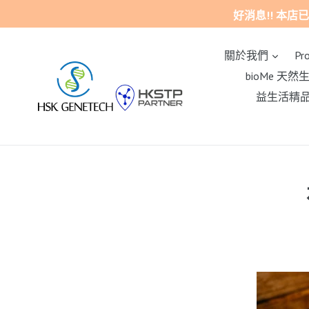
跳
好消息!! 本店已推行
至
內
展開
關於我們
Pr
容
bioMe 天
益生活精