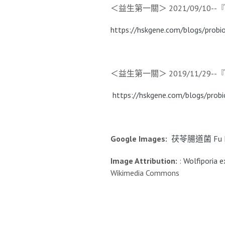
＜益生第一關＞ 2021/09/1
https://hskgene.com/blogs/probiol
＜益生第一關＞ 2019/11/29
https://hskgene.com/blogs/probi
Google Images:
茯苓腸道菌
Fu 
Image
Attribution:
:
Wolfiporia 
Wikimedia Commons