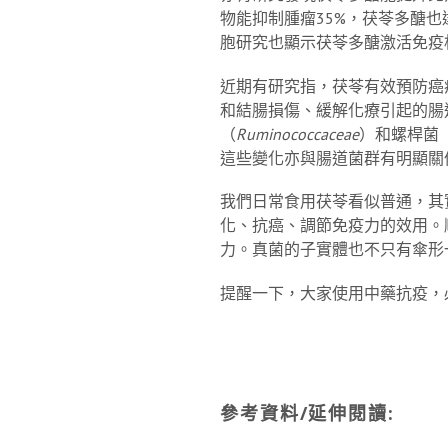
物能抑制腫瘤35%，茯苓多醣
胞研究也顯示茯苓多醣激活免疫
近期有研究指，茯苓有效預防癌症化療藥
和結腸損傷、緩解化療引起的腸
（
Ruminococcaceae
）和螺桿菌
這些變化亦與腸道菌群有明顯關
我們日常食用茯苓看似普通，其
化、抗癌、調節免疫力的效用。
力。真菌的子實體也不只有傘形
提醒一下，大家使用中藥抗疫，
參考資料
/
延伸閱讀
: