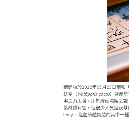
精簡版於2022
年03
月25
日晴報
茯苓（
Wolfiporia cocos
）盛產於
寧之力尤強。用於脾虛濕阻之證，脾
藥材鋪有售，但很少人見過茯苓
body)，是菌絲體集結的其中