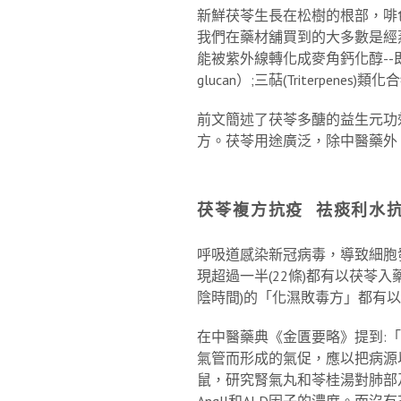
新鮮茯苓生長在松樹的根部，啡
我們在藥材舖買到的大多數是經蒸煮
能被紫外線轉化成麥角鈣化醇--即維
glucan）;三萜(Triterpenes)類
前文簡述了茯苓多醣的益生元功
方。茯苓用途廣泛，除中醫藥外
茯苓複方抗疫
祛痰利水
呼吸道感染新冠病毒，導致細胞
現超過一半(22條)都有以茯苓
陰時間)的「化濕敗毒方」都有
在中醫藥典《金匱要略》提到:
氣管而形成的氣促，應以把病源
鼠，研究腎氣丸和苓桂湯對肺部
AngII和ALD因子的濃度。